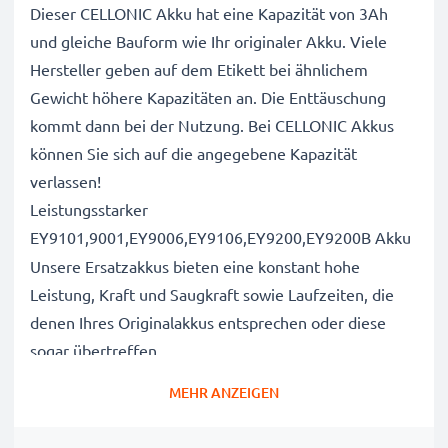
Dieser CELLONIC Akku hat eine Kapazität von 3Ah
und gleiche Bauform wie Ihr originaler Akku. Viele
Hersteller geben auf dem Etikett bei ähnlichem
Gewicht höhere Kapazitäten an. Die Enttäuschung
kommt dann bei der Nutzung. Bei CELLONIC Akkus
können Sie sich auf die angegebene Kapazität
verlassen!
Leistungsstarker
EY9101,9001,EY9006,EY9106,EY9200,EY9200B Akku
Unsere Ersatzakkus bieten eine konstant hohe
Leistung, Kraft und Saugkraft sowie Laufzeiten, die
denen Ihres Originalakkus entsprechen oder diese
sogar übertreffen.
Höchste Qualität und Sicherheitsstandards
MEHR ANZEIGEN
Als Batteriespezialisten seit 2004 werden alle unsere
Ersatzbatterien während des gesamten