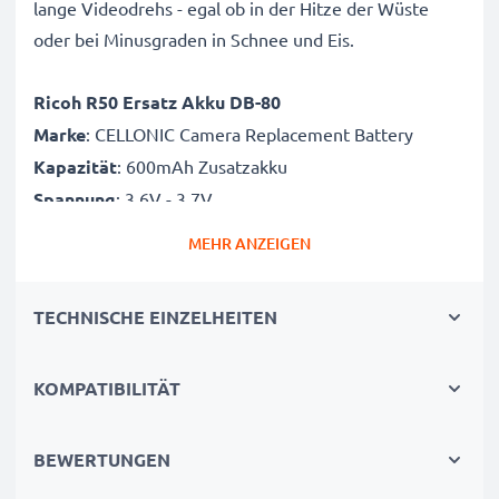
lange Videodrehs - egal ob in der Hitze der Wüste
oder bei Minusgraden in Schnee und Eis.
Ricoh R50 Ersatz Akku DB-80
Marke
: CELLONIC Camera Replacement Battery
Kapazität
: 600mAh Zusatzakku
Spannung
: 3.6V - 3.7V
Zelltyp
: Lithium Ionen Akkupack / Battery Pack
MEHR ANZEIGEN
Farbe
: schwarz
Alternative für / Ersetzt:
DB-80 Originalakku
TECHNISCHE EINZELHEITEN
KOMPATIBILITÄT
CELLONIC Kamera Akku DB-80: Power für
hochwertige Fotos. Qualitätsgeprüfter Ricoh R50
Akku
BEWERTUNGEN