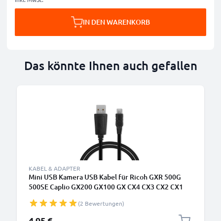
IN DEN WARENKORB
Das könnte Ihnen auch gefallen
KABEL & ADAPTER
Mini USB Kamera USB Kabel für Ricoh GXR 500G
500SE Caplio GX200 GX100 GX CX4 CX3 CX2 CX1
G600 G700 R1 R1s R2 R3 R5 R6 R7 R8 R10 Video-/
(2 Bewertungen)
Fotokameras - Datenkabel 2.0, PVC Ladekabel
4,95 €