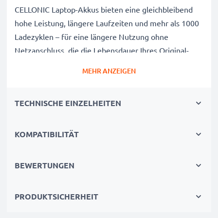
CELLONIC Laptop-Akkus bieten eine gleichbleibend
hohe Leistung, längere Laufzeiten und mehr als 1000
Ladezyklen – für eine längere Nutzung ohne
Netzanschluss, die die Lebensdauer Ihres Original-
Laptop-Akkus erreicht oder übertrifft
MEHR ANZEIGEN
CE-, FCC- & RoHS-geprüft
Unsere Akkuzellen der Klasse A werden rigoros
TECHNISCHE EINZELHEITEN
getestet, um ein optimales Sicherheitsniveau zu
gewährleisten, und verfügen über einen integrierten
Kurzschluss-, Überhitzungs- und
KOMPATIBILITÄT
Überspannungsschutz
3 Jahre Garantie
BEWERTUNGEN
Als spezialisierter Anbieter seit 2004 stehen unsere
Ersatzakkus für hohe Qualität und zertifizierte
PRODUKTSICHERHEIT
Standards – deshalb erhalten Sie eine 36-monatige
Garantie