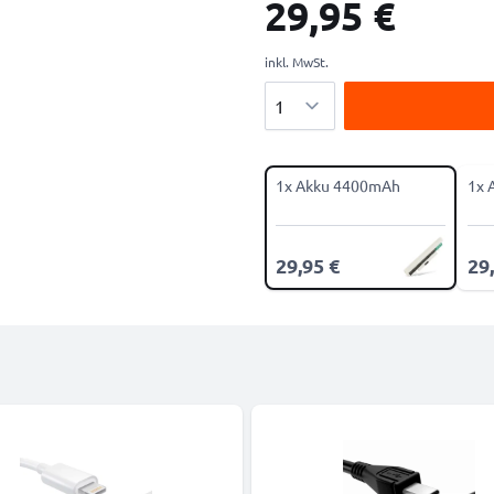
29,95 €
inkl. MwSt.
Menge
1x Akku 4400mAh
1x 
29,95 €
29