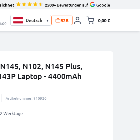
eichnet
2500+
Bewertungen auf
Google
B2B
0,00 €
▾
Minika
1:00
N145, N102, N145 Plus,
143P Laptop - 4400mAh
Artikelnummer: 910920
1-2 Werktage