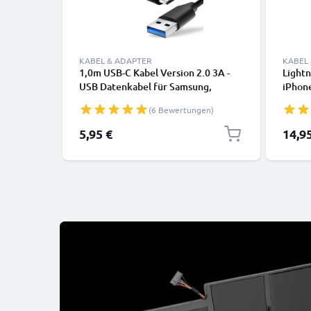
KABEL & ADAPTER
KABEL
1,0m USB-C Kabel Version 2.0 3A -
Lightn
USB Datenkabel für Samsung,
iPhone
Huawei, Google Pixel, iPhone,
SE Han
(6 Bewertungen)
Canon, Panasonic Lumix, Sony,
Daten
GoPro uvm PVC schwarz
5,95 €
14,9