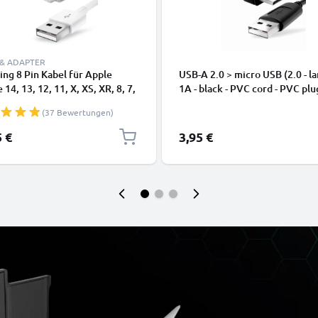
 & ADAPTER
ing 8 Pin Kabel für Apple
USB-A 2.0 > micro USB (2.0 - la
 14, 13, 12, 11, X, XS, XR, 8, 7,
1A - black - PVC cord - PVC plu
dy Ladekabel - 1m weiß -
(37 Bewertungen)
kabel für Smartphone
5 €
3,95 €